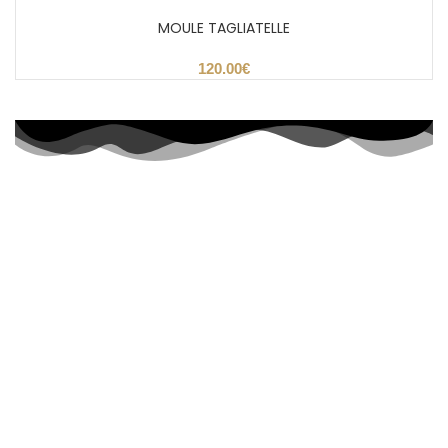
MOULE TAGLIATELLE
€
Formation pâtes fraîches et sèches
349 Rue du Lavoir - LIERGUES - 69400 PORTES DES
PIERRES DOREES
04.74.68.53.90